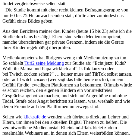
findet vergleichsweise selten statt.
Die Studie kommt mit einer recht kleinen Befragungsgruppe von
nur 60 bis 75 Heranwachsenden statt, dürfte aber zumindest das
Gefühl eines Bildes geben.
Aus den Berichten meiner drei Kinder (heute 15 bis 23) sehe ich die
Studie durchaus bestätigt. Eltern sind selten Medienkompetent,
manche überschreiten gar private Grenzen, indem sie die Geräte
ihrer Kinder regelmäßig überprüfen.
Medienkompetenz hat übrigens wenig mit Mediennutzung zu tun.
So schließt
Turi2 seine Meldung
zur Studie ab: “Echt jetzt, Kids?
Wollt ihr Mama und Papa wirklich auf TikTok tanzen oder
bei Twitch zocken sehen?” … keiner muss auf TikTok selbst tanzen,
oder auf Twitch
zocken
(wer sagt das bitte heute noch?), um ein
Gefühl für die jeweiligen Plattformen zu bekommen. Oftmals würde
es schon reichen, den eigenen Kindern ein vorurteilsfreies
Gesprächsangebot zu machen, und sich auf Augenhöhe und ohne
Tadel, Strafe oder Angst berichten zu lassen, was, weshalb und wie
deren Freunde auf den Plattformen unterwegs sind.
Seiten wie
klicksafe.de
wenden sich übrigens direkt an Lehrer und
Eltern, um ihnen bei den aktuellen Digital-Themen zu helfen. Die
verantwortliche Medienanstalt Rheinland-Pfalz bietet zudem
regelmäßig Webinare an, in denen sich Eltern weiterbilden können.