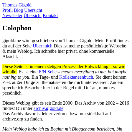
Thomas Gigold
Profil
Blog
Übersicht
Newsletter
Übersicht
Kontakt
Colophon
gigold.me wird geschrieben von Thomas Gigold. Mein Profil findest
du auf der Seite
Über mich
Dies ist meine persönlich(st)e Webseite
& mein Weblog. Ich schreibe hier privat, ohne kommerzielle
Absicht.
Diese Seite ist in einem stetigen Prozess der Entwicklung – so wie
wir alle.
Es ist eine
E/N Seite
–
means everything to me, but maybe
nothing to you
. Ein Tage- und
Kollektaneenbuch
. Sie dient keinem
Ziel, außer Dinge zu thematisieren die mich interessieren. Zudem
spreche ich Besucher hier in der Regel mit ‚Du‘ an, nimm es
persönlich.
Dieses Weblog gibt es seit Ende 2000. Das Archiv von 2002 – 2016
findest Du unter
archiv.gigold.de
.
Das Archiv davor ist leider verloren bzw. nur stückhaft auf
archive.org zu finden.
Mein Weblog habe ich zu Beginn mit Blogger.com betrieben, bin