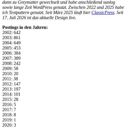
dann zu Greymatter gewechselt und habe anschließend sunlog
sowie lange Zeit WordPress genutzt. Zwischen 2022 und 2025 habe
ich Textpattern genutzt. Seit März 2025 läuft hier
ClassicPress
. Seit
17. Juli 2026 ist das aktuelle Design live.
Postings in den Jahren:
2002: 642
2003: 861
2004: 649
2005: 453
2006: 384
2007: 389
2008: 242
2009: 58
2010: 20
2011: 38
2012: 147
2013: 197
2014: 101
2015: 28
2016: 5
2017: 7
2018: 8
2019: 1
2020: 3