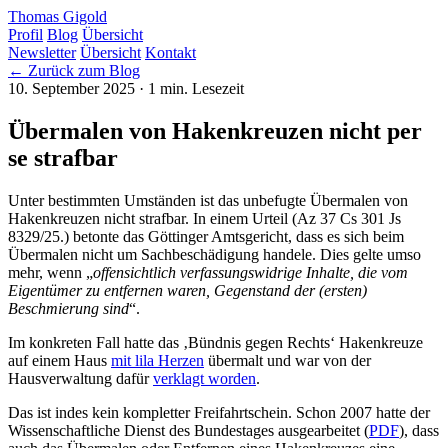
Thomas Gigold
Profil
Blog
Übersicht
Newsletter
Übersicht
Kontakt
← Zurück zum Blog
10. September 2025
· 1 min. Lesezeit
Übermalen von Hakenkreuzen nicht per
se strafbar
Unter bestimmten Umständen ist das unbefugte Übermalen von
Hakenkreuzen nicht strafbar. In einem Urteil (Az 37 Cs 301 Js
8329/25.) betonte das Göttinger Amtsgericht, dass es sich beim
Übermalen nicht um Sachbeschädigung handele. Dies gelte umso
mehr, wenn „
offensichtlich verfassungswidrige Inhalte, die vom
Eigentümer zu entfernen waren, Gegenstand der (ersten)
Beschmierung sind
“.
Im konkreten Fall hatte das ‚Bündnis gegen Rechts‘ Hakenkreuze
auf einem Haus
mit lila Herzen
übermalt und war von der
Hausverwaltung dafür
verklagt worden
.
Das ist indes kein kompletter Freifahrtschein. Schon 2007 hatte der
Wissenschaftliche Dienst des Bundestages ausgearbeitet (
PDF
), dass