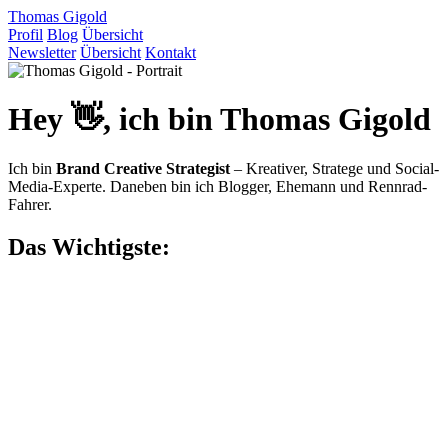
Thomas Gigold
Profil
Blog
Übersicht
Newsletter
Übersicht
Kontakt
Hey 👋,
ich bin
Thomas Gigold
Ich bin
Brand Creative Strategist
– Kreativer, Stratege und Social-
Media-Experte. Daneben bin ich Blogger, Ehemann und Rennrad-
Fahrer.
Das Wichtigste:
Mein Profil: Über Thomas Gigold
Mein werktäglicher
Social-Media-Newsletter
Mein Blog:
Über das Leben und den Rest