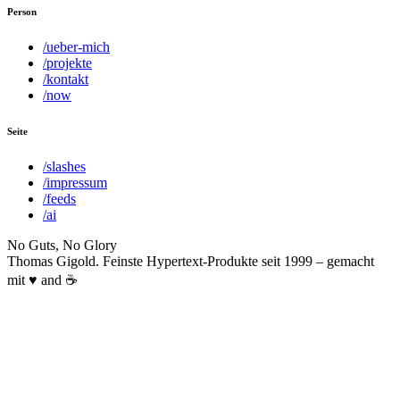
Person
/ueber-mich
/projekte
/kontakt
/now
Seite
/slashes
/impressum
/feeds
/ai
No Guts, No Glory
Thomas Gigold. Feinste Hypertext-Produkte seit 1999 – gemacht
mit ♥ and ☕