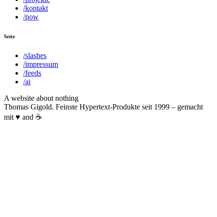
/kontakt
/now
Seite
/slashes
/impressum
/feeds
/ai
A website about nothing
Thomas Gigold. Feinste Hypertext-Produkte seit 1999 – gemacht
mit ♥ and ☕