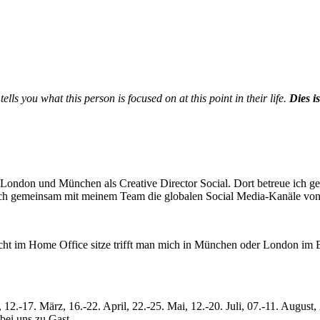
lls you what this person is focused on at this point in their life.
Dies i
don und München als Creative Director Social. Dort betreue ich g
gemeinsam mit meinem Team die globalen Social Media-Kanäle von Hy
cht im Home Office sitze trifft man mich in München oder London im B
12.-17. März, 16.-22. April, 22.-25. Mai, 12.-20. Juli, 07.-11. August,
 bei uns zu Gast