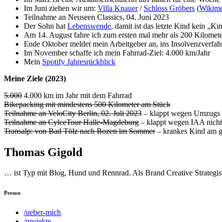
Im Juni ziehen wir um:
Villa Knauer
/
Schloss Gröbers
(
Wikime
Teilnahme an Neuseen Classics, 04. Juni 2023
Der Sohn hat
Lebenswende
, damit ist das letzte Kind kein „K
Am 14. August fahre ich zum ersten mal mehr als 200 Kilomet
Ende Oktober meldet mein Arbeitgeber an, ins Insolvenzverfa
Im November schaffe ich mein Fahrrad-Ziel: 4.000 km/Jahr
Mein
Spotify Jahresrückblick
Meine Ziele (2023)
5.000
4.000 km im Jahr mit dem Fahrrad
Bikepacking mit mindestens 500 Kilometer am Stück
Teilnahme an VeloCity Berlin, 02. Juli 2023
– klappt wegen Umzugs 
Teilnahme an CylceTour Halle-Magdeburg
– klappt wegen IAA nicht
Transalp: von Bad Tölz nach Bozen im Sommer
– krankes Kind am 
Thomas Gigold
… ist Typ mit Blog, Hund und Rennrad. Als Brand Creative Strategist
Person
/ueber-mich
/projekte