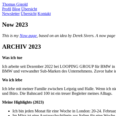
Thomas Gigold
Profil
Blog
Übersicht
Newsletter
Übersicht
Kontakt
Now 2023
This is my
Now-page
, based on an idea by Derek Sivers. A now page te
ARCHIV 2023
Was ich tue
Ich arbeite seit Dezember 2022 bei LOOPING GROUP für BMW in Lon
BMW und verwandter Sub-Marken des Unternehmens. Zuvor habe ich 
Wo ich lebe
Ich lebe mit meiner Familie zwischen Leipzig und Halle. Wenn ich ni
und Büro. Die Bahncard 100 ist ein treuer Begleiter meines Alltags.
Meine Highlights (2023)
Ich bin jeden Monat für eine Woche in London: 20-24. Februar, 
Im März ist eine Austauschschülerin aus Italien für eine Woche