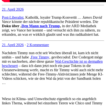
21. April 2026
Post-Liberalist
, Katholik, loyaler Trump-Konvertit …
James David
Vance
könnte der nächste republikanische Präsident werden. Die
Doku über ‚
Den Mann nach Trump
‚
in der ARD Mediathek
zeigt, wo Vance her kommt – und versucht sich ihm zu nähern, zu
erkunden, an was er wirklich glaubt und was ihn radikalisiert hat.
21. April 2026
·
2 Kommentare
Nachdem Timmy nun echt seit Wochen überall ist, kam ich nicht
umhin – und habe ‚
Free Timmy
‚ ge
vibecoded
. Der Codergott möge
mir es nachsehen, aber diese ganze
Wal-Geschichte ist so dermaßen
bescheuert
– dass ich dann jetzt noch ein paar Tokens in die
Ozeanerwärmung werfe, macht es für Timmy wohl auch nicht mehr
schlechter, während die Free-Timmy-Aktivist:innen jede Menge KI-
Videos schicken, wie sie den Wal da jetzt von der Sandbank holen
…
Wieso ist Klima- und Umweltschutz eigentlich so ein angeblich
linkes Thema, während bei einzelnen Tieren wie Chico und Timmy