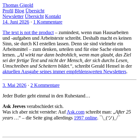
Thomas Gigold
Profil
Blog
Übersicht
Newsletter
Übersicht
Kontakt
14. Juni 2026
·
1 Kommentare
The text is not the product
– zumindest, wenn man Hausarbeiten
und -aufgaben und Arbeitstexte schreibt. Deshalb macht es keinen
Sinn, sie durch KI erstellen lassen. Denn sie sind vielmehr ein
Arbeitsmittel – zum denken, urteilen und für eine Sache einstehen
lernen. „
AI wirkt nur dann bedrohlich, wenn man glaubt, das Ziel
sei der fertige Text und nicht der Mensch, der sich durchs Lesen,
Umschreiben und Scheitern bildet.
“, schreibt Gerald Hensel in der
aktuellen Ausgabe seines immer empfehlenswerten Newsletters
.
3. Mai 2026
·
2 Kommentare
Jeder Butler geht einmal in den Ruhestand…
Ask Jeeves
verabschiedet sich.
Was ich aber nicht verstehe: Auf
Ask.com
schreibt man: „
After 25
years …
“ – die Seite ging allerdings
1997 online
. ¯\_(ツ)_/¯