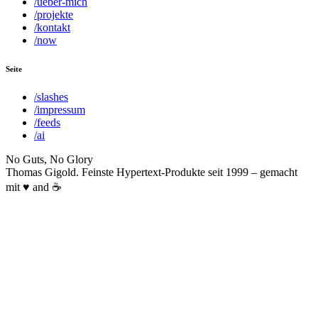
/ueber-mich
/projekte
/kontakt
/now
Seite
/slashes
/impressum
/feeds
/ai
No Guts, No Glory
Thomas Gigold. Feinste Hypertext-Produkte seit 1999 – gemacht
mit ♥ and ☕