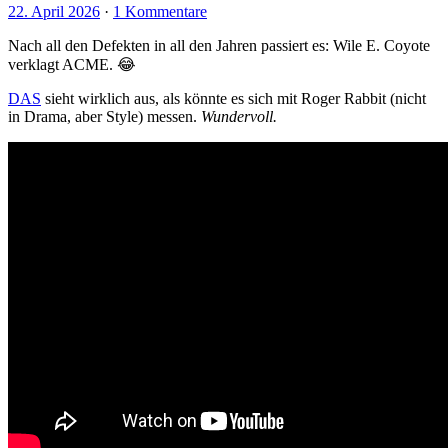
22. April 2026
·
1 Kommentare
Nach all den Defekten in all den Jahren passiert es: Wile E. Coyote
verklagt ACME. 😂
DAS
sieht wirklich aus, als könnte es sich mit Roger Rabbit (nicht
in Drama, aber Style) messen.
Wundervoll.