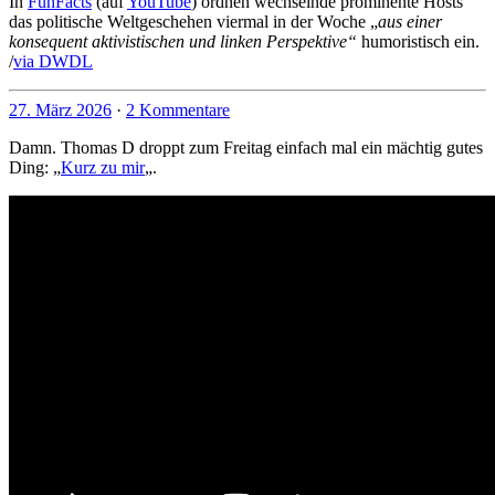
In
FunFacts
(auf
YouTube
) ordnen wechselnde prominente Hosts
das politische Weltgeschehen viermal in der Woche „
aus einer
konsequent aktivistischen und linken Perspektive“
humoristisch ein.
/
via DWDL
27. März 2026
·
2 Kommentare
Damn. Thomas D droppt zum Freitag einfach mal ein mächtig gutes
Ding: „
Kurz zu mir
„.