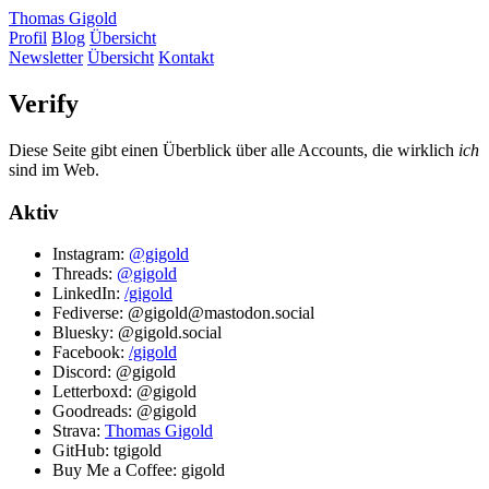
Thomas Gigold
Profil
Blog
Übersicht
Newsletter
Übersicht
Kontakt
Verify
Diese Seite gibt einen Überblick über alle Accounts, die wirklich
ich
sind im Web.
Aktiv
Instagram:
@gigold
Threads:
@gigold
LinkedIn:
/gigold
Fediverse: @gigold@mastodon.social
Bluesky: @gigold.social
Facebook:
/gigold
Discord: @gigold
Letterboxd: @gigold
Goodreads: @gigold
Strava:
Thomas Gigold
GitHub: tgigold
Buy Me a Coffee: gigold