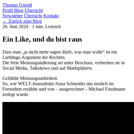
Thomas Gigold
Profil
Blog
Übersicht
Newsletter
Übersicht
Kontakt
← Zurück zum Blog
26. Juni 2024
· 1 min. Lesezeit
Ein Like, und du bist raus
Dass man „ja nicht mehr sagen dürfe, was man wolle“ ist ein
Lieblings-Argument der Rechten.
Die freie Meinungsäußerung sei unter Beschuss, verbreiten sie in
Social Media, Talkshows und auf Marktplätzen.
Gefühlte Meinungsunfreiheit.
So, wie
WELT
-Journalistin Anna Schneider das neulich im
Fernsehen erzählte und von – ausgerechnet – Michael Friedmann
zerlegt wurde.