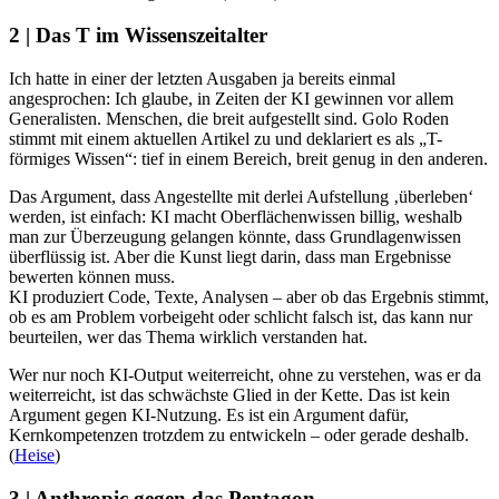
2 | Das T im Wissenszeitalter
Ich hatte in einer der letzten Ausgaben ja bereits einmal
angesprochen: Ich glaube, in Zeiten der KI gewinnen vor allem
Generalisten. Menschen, die breit aufgestellt sind. Golo Roden
stimmt mit einem aktuellen Artikel zu und deklariert es als „T-
förmiges Wissen“: tief in einem Bereich, breit genug in den anderen.
Das Argument, dass Angestellte mit derlei Aufstellung ‚überleben‘
werden, ist einfach: KI macht Oberflächenwissen billig, weshalb
man zur Überzeugung gelangen könnte, dass Grundlagenwissen
überflüssig ist. Aber die Kunst liegt darin, dass man Ergebnisse
bewerten können muss.
KI produziert Code, Texte, Analysen – aber ob das Ergebnis stimmt,
ob es am Problem vorbeigeht oder schlicht falsch ist, das kann nur
beurteilen, wer das Thema wirklich verstanden hat.
Wer nur noch KI-Output weiterreicht, ohne zu verstehen, was er da
weiterreicht, ist das schwächste Glied in der Kette. Das ist kein
Argument gegen KI-Nutzung. Es ist ein Argument dafür,
Kernkompetenzen trotzdem zu entwickeln – oder gerade deshalb.
(
Heise
)
3 | Anthropic gegen das Pentagon