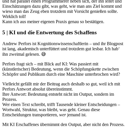
und hat parallel einen Programmierer neben sich, der ihn leitet und
Einschätzungen dazu gibt, was geht, wie man ans Ziel kommt und
wieso man das Zeug eben trotzdem mit Vorsicht genießen sollte.
Wirklich toll!
Kann ich aus meiner eigenen Praxis genau so bestätigen.
5 | KI und die Entwertung des Schaffens
Andrew Perfors ist Kognitionswissenschaftlerin – und ihr Blogpost
ist lang, akademisch unterfüttert und trotzdem gut lesbar. Ich hab‘
ihn zweimal gelesen. 😅
Perfors fragt sich – mit Blick auf KI: Was passiert mit
(künstlerischer) Bedeutung, wenn die Schöpfungskette zwischen
Schöpfer und Publikum durch eine Maschine unterbrochen wird?
Vielleicht gefällt mir der Beitrag auch deshalb so gut, weil ich mit
Perfors Antwort absolut übereinstimmt.
Ihre Antwort: Bedeutung entsteht nicht im Output, sondern im
Prozess.
Wer einen Text schreibt, trifft Tausende kleiner Entscheidungen –
Wortwahl, Struktur, was bleibt, was geht. Genau diese
Entscheidungen transportieren,
wer
jemand ist.
Mit KI Erschaffenes übernimmt den Output, aber nicht den Prozess.