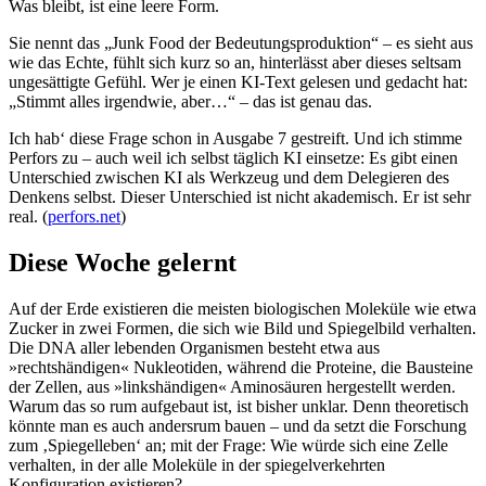
Was bleibt, ist eine leere Form.
Sie nennt das „Junk Food der Bedeutungsproduktion“ – es sieht aus
wie das Echte, fühlt sich kurz so an, hinterlässt aber dieses seltsam
ungesättigte Gefühl. Wer je einen KI-Text gelesen und gedacht hat:
„Stimmt alles irgendwie, aber…“ – das ist genau das.
Ich hab‘ diese Frage schon in Ausgabe 7 gestreift. Und ich stimme
Perfors zu – auch weil ich selbst täglich KI einsetze: Es gibt einen
Unterschied zwischen KI als Werkzeug und dem Delegieren des
Denkens selbst. Dieser Unterschied ist nicht akademisch. Er ist sehr
real. (
perfors.net
)
Diese Woche gelernt
Auf der Erde existieren die meisten biologischen Moleküle wie etwa
Zucker in zwei Formen, die sich wie Bild und Spiegelbild verhalten.
Die DNA aller lebenden Organismen besteht etwa aus
»rechtshändigen« Nukleotiden, während die Proteine, die Bausteine
der Zellen, aus »linkshändigen« Aminosäuren hergestellt werden.
Warum das so rum aufgebaut ist, ist bisher unklar. Denn theoretisch
könnte man es auch andersrum bauen – und da setzt die Forschung
zum ‚Spiegelleben‘ an; mit der Frage: Wie würde sich eine Zelle
verhalten, in der alle Moleküle in der spiegelverkehrten
Konfiguration existieren?