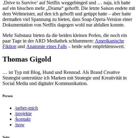
‚Drive to Survive‘ auf Netflix weggebinged und … naja, ich hatte
auf ein bisschen mehr „Drama“ gehofft. Die letzte Saison endete mit
dem Weltmeister, auf den ich gehofft und getippt hatte – aber hatte
dermaßen viel Spannung zu bieten, dass Soap-Opera-Version einer
Dokumentation von Netflix dagegen wohl nur abfallen konnte.
Mehr Substanz bieten da die beiden kleinen Perlen, die noch ein
paar Tage in der ARD Mediathek schlummern:
Amerikanische
Fiktion
und
Anatomie eines Falls
– beide sehr empfehlenswert.
Thomas Gigold
… ist Typ mit Blog, Hund und Rennrad. Als Brand Creative
Strategist unterstütze ich Marken mit Strategie und Kreativität in
Social Media und digitaler Kommunikation.
Person
/ueber-mich
/projekte
/kontakt
/now
Seite