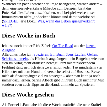
Während ein paar Forscher der Frage nachgehen, warnen andere –
denn eine spiegelverkehrte Mikrobe zum Beispiel, birgt das
Potenzial alles Leben auszulöschen, weil beispielsweise unser
Immunsystem nicht „andocken“ könnte und damit wehrlos sei.
(
SPIEGEL
, arte Doku:
Was, wenn das Leben spiegelverkehrt
wäre?
)
Diese Woche im Buch
Ich lese noch immer Rick Zabels
On The Road
aus der
letzten
Ausgabe
.
Allerdings habe ich ‚
Spazieren: Ein Buch übers Laufen, Gehen,
Schritte sammeln
‚ als Hörbuch angefangen – ein Ratgeber, wie man
sich im Alltag mehr draussen bewegt. Jetzt mit reinkickendem
Frühling ganz nett. Ich gehe zwar schon jeden Tag mindestens vier
Kilometer mit dem Hund und versuche selbst auf Business-Reisen
mich als Spaziergänger viel zu bewegen – aber man kann ja noch
immer dazu lernen. Sarina Albeck gibt in ihrem Buch nicht nur Mut
sondern eben auch Tipps an die Hand, um mehr zu Spazieren.
Diese Woche gesehen
Als Formel 1-Fan habe ich diese Woche natürlich die neue Staffel