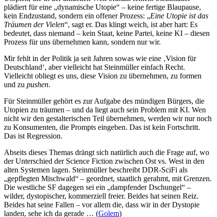
plädiert für eine „dynamische Utopie“ – keine fertige Blaupause,
kein Endzustand, sondern ein offener Prozess: „
Eine Utopie ist das
Träumen der Vielen
“, sagt er. Das klingt weich, ist aber hart: Es
bedeutet, dass niemand – kein Staat, keine Partei, keine KI – diesen
Prozess für uns übernehmen kann, sondern nur wir.
Mir fehlt in der Politik ja seit Jahren sowas wie eine ‚Vision für
Deutschland‘, aber vielleicht hat Steinmüller einfach Recht.
Vielleicht obliegt es uns, diese Vision zu übernehmen, zu formen
und zu
pushen
.
Für Steinmüller gehört es zur Aufgabe des mündigen Bürgers, die
Utopien zu träumen – und da liegt auch sein Problem mit KI. Wen
nicht wir den gestalterischen Teil übernehmen, werden wir nur noch
zu Konsumenten, die Prompts eingeben. Das ist kein Fortschritt.
Das ist Regression.
Abseits dieses Themas drängt sich natürlich auch die Frage auf, wo
der Unterschied der Science Fiction zwischen Ost vs. West in den
alten Systemen lagen. Steinmüller beschreibt DDR-SciFi als
„gepflegten Mischwald“ – geordnet, staatlich gerahmt, mit Grenzen.
Die westliche SF dagegen sei ein „dampfender Dschungel“ –
wilder, dystopischer, kommerziell freier. Beides hat seinen Reiz.
Beides hat seine Fallen – vor allem die, dass wir in der Dystopie
landen, sehe ich da gerade … (
Golem
)