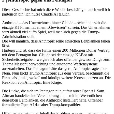
Diese Geschichte hat mich diese Woche beschäftigt – auch weil ich
parteiisch bin: Ich nutze Claude AI täglich.
Anthropic – das Unternehmen hinter Claude – scheint derzeit die
einzige KI-Firma mit einem „Gewissen“ zu sein. Das Unternehmen
setzt aktuell viel auf‘s Spiel, weil man sich gegen die Trump-
Administration stellt.
Die will nämlich, dass Anthropic seine ethischen Leitplanken fallen
lässt.
Hintergrund ist, dass die Firma einen 200-Millionen-Dollar-Vertrag
mit dem Pentagon hat. Claude sei der einzige KI-Bot mit
Sicherheitsfreigaben, weigere ich aber offenbar gewisse Dinge zum
Thema Massenüberwachung und autonome Waffensysteme
auszuarbeiten. Das Pentagon hätte das gern, Anthropic sagte aber
Nein. Nun kickt Trump Anthropic aus dem Vertrag, beschimpft die
Firma als „links, woke“ und kündigt weitere Konsequenzen an. Die
Reaktion von Anthropic: Eine Klage.
Die Lücke, die sich im Pentagon nun auftut nutzt OpenAI. Sam
Altman handelte eine Vereinbarung aus – mit im Wesentlichen
denselben Leitplanken, die Anthropic installiert hatte. Offenbar
formulierte OpenAI das aber Trump-kompatibler.
Offenbar war nicht der Inhalt das Problem, sondern – erneut – der