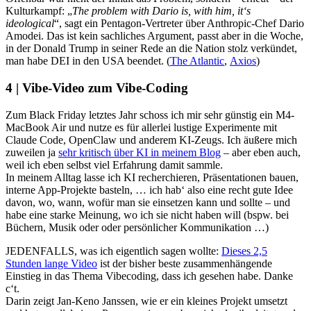
Kulturkampf: „
The problem with Dario is, with him, it‘s
ideological
“, sagt ein Pentagon-Vertreter über Anthropic-Chef Dario
Amodei. Das ist kein sachliches Argument, passt aber in die Woche,
in der Donald Trump in seiner Rede an die Nation stolz verkündet,
man habe DEI in den USA beendet. (
The Atlantic
,
Axios
)
4 | Vibe-Video zum Vibe-Coding
Zum Black Friday letztes Jahr schoss ich mir sehr günstig ein M4-
MacBook Air und nutze es für allerlei lustige Experimente mit
Claude Code, OpenClaw und anderem KI-Zeugs. Ich äußere mich
zuweilen ja
sehr kritisch über KI in meinem Blog
– aber eben auch,
weil ich eben selbst viel Erfahrung damit sammle.
In meinem Alltag lasse ich KI recherchieren, Präsentationen bauen,
interne App-Projekte basteln, … ich hab‘ also eine recht gute Idee
davon, wo, wann, wofür man sie einsetzen kann und sollte – und
habe eine starke Meinung, wo ich sie nicht haben will (bspw. bei
Büchern, Musik oder oder persönlicher Kommunikation …)
JEDENFALLS, was ich eigentlich sagen wollte:
Dieses 2,5
Stunden lange Video
ist der bisher beste zusammenhängende
Einstieg in das Thema Vibecoding, dass ich gesehen habe. Danke
c‘t.
Darin zeigt Jan-Keno Janssen, wie er ein kleines Projekt umsetzt