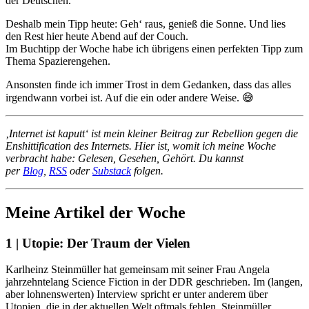
der Deutschen.
Deshalb mein Tipp heute: Geh‘ raus, genieß die Sonne. Und lies
den Rest hier heute Abend auf der Couch.
Im Buchtipp der Woche habe ich übrigens einen perfekten Tipp zum
Thema Spazierengehen.
Ansonsten finde ich immer Trost in dem Gedanken, dass das alles
irgendwann vorbei ist. Auf die ein oder andere Weise. 😅
‚Internet ist kaputt‘ ist mein kleiner Beitrag zur Rebellion gegen die
Enshittification des Internets. Hier ist, womit ich meine Woche
verbracht habe: Gelesen, Gesehen, Gehört. Du kannst
per
Blog
,
RSS
oder
Substack
folgen.
Meine Artikel der Woche
1 | Utopie: Der Traum der Vielen
Karlheinz Steinmüller hat gemeinsam mit seiner Frau Angela
jahrzehntelang Science Fiction in der DDR geschrieben. Im (langen,
aber lohnenswerten) Interview spricht er unter anderem über
Utopien, die in der aktuellen Welt oftmals fehlen. Steinmüller