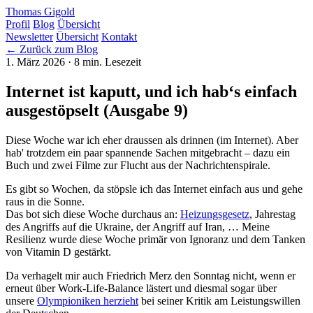
Thomas Gigold
Profil
Blog
Übersicht
Newsletter
Übersicht
Kontakt
← Zurück zum Blog
1. März 2026
· 8 min. Lesezeit
Internet ist kaputt, und ich hab‘s einfach
ausgestöpselt (Ausgabe 9)
Diese Woche war ich eher draussen als drinnen (im Internet). Aber
hab' trotzdem ein paar spannende Sachen mitgebracht – dazu ein
Buch und zwei Filme zur Flucht aus der Nachrichtenspirale.
Es gibt so Wochen, da stöpsle ich das Internet einfach aus und gehe
raus in die Sonne.
Das bot sich diese Woche durchaus an:
Heizungsgesetz
, Jahrestag
des Angriffs auf die Ukraine, der Angriff auf Iran, … Meine
Resilienz wurde diese Woche primär von Ignoranz und dem Tanken
von Vitamin D gestärkt.
Da verhagelt mir auch Friedrich Merz den Sonntag nicht, wenn er
erneut über Work-Life-Balance lästert und diesmal sogar über
unsere
Olympioniken herzieht
bei seiner Kritik am Leistungswillen