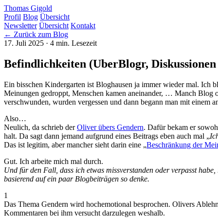
Thomas Gigold
Profil
Blog
Übersicht
Newsletter
Übersicht
Kontakt
← Zurück zum Blog
17. Juli 2025
· 4 min. Lesezeit
Befindlichkeiten (UberBlogr, Diskussionen
Ein bisschen Kindergarten ist Bloghausen ja immer wieder mal. Ich 
Meinungen gedroppt, Menschen kamen aneinander, … Manch Blog ode
verschwunden, wurden vergessen und dann begann man mit einem a
Also…
Neulich, da schrieb der
Oliver übers Gendern
. Dafür bekam er sowoh
halt. Da sagt dann jemand aufgrund eines Beitrags eben auch mal „
Ic
Das ist legitim, aber mancher sieht darin eine „
Beschränkung der Mein
Gut. Ich arbeite mich mal durch.
Und für den Fall, dass ich etwas missverstanden oder verpasst habe,
basierend auf ein paar Blogbeiträgen so denke.
1
Das Thema Gendern wird hochemotional besprochen. Olivers Ableh
Kommentaren bei ihm versucht darzulegen weshalb.