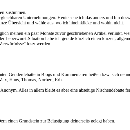
ssen zustimmen.
gleichbaren Unternehmungen. Heute sehe ich das anders und bin deswege
ganze Übersicht und wähle aus, wo ich hineinklicke und wohin nicht.
lich meinen ein paar Monate zuvor geschriebenen Artikel verlinkt, weil 
r Leberwurst-Situation habe ich gerade kürzlich einen kurzen, allgeme
 "Zerwürfnisse" loszuwerden.
ärmten Genderdebatte in Blogs und Kommentaren heißen bzw. sich nennen:
, Max, Hans, Thomas, Norbert, Erik.
l Anonym. Alles in allem bleibt es aber eine abseitige Nischendebatte f
ern einen Grundstein zur Belustigung deinerseits gelegt haben.