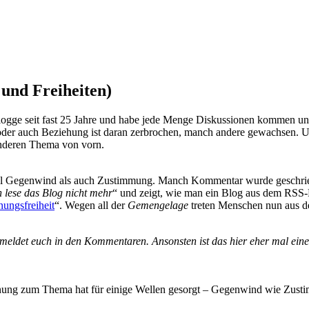
 und Freiheiten)
blogge seit fast 25 Jahre und habe jede Menge Diskussionen kommen un
r auch Beziehung ist daran zerbrochen, manch andere gewachsen. Un
nderen Thema von vorn.
l Gegenwind als auch Zustimmung. Manch Kommentar wurde geschriebe
h lese das Blog nicht mehr
“ und zeigt, wie man ein Blog aus dem RS
ungsfreiheit
“. Wegen all der
Gemengelage
treten Menschen nun aus 
 meldet euch in den Kommentaren. Ansonsten ist das hier eher mal eine
nung zum Thema hat für einige Wellen gesorgt – Gegenwind wie Zus