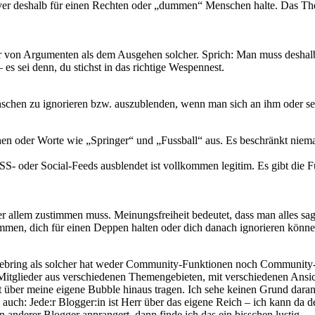
iver deshalb für einen Rechten oder „dummen“ Menschen halte. Das 
 von Argumenten als dem Ausgehen solcher. Sprich: Man muss deshalb 
 es sei denn, du stichst in das richtige Wespennest.
nschen zu ignorieren bzw. auszublenden, wenn man sich an ihm oder se
n oder Worte wie „Springer“ und „Fussball“ aus. Es beschränkt nieman
SS- oder Social-Feeds ausblendet ist vollkommen legitim. Es gibt die F
der allem zustimmen muss. Meinungsfreiheit bedeutet, dass man alles sa
timmen, dich für einen Deppen halten oder dich danach ignorieren kön
 Webring als solcher hat weder Community-Funktionen noch Community-
 Mitglieder aus verschiedenen Themengebieten, mit verschiedenen Ansich
ut über meine eigene Bubble hinaus tragen. Ich sehe keinen Grund dara
auch: Jede:r Blogger:in ist Herr über das eigene Reich – ich kann da 
anderer Blogger anprangert, dann finde ich das ein bisschen lustig.