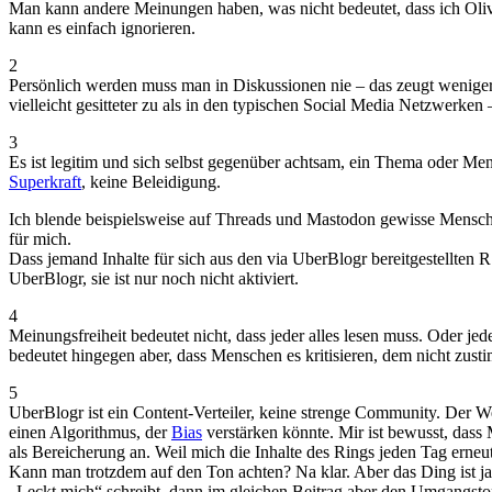
Man kann andere Meinungen haben, was nicht bedeutet, dass ich Ol
kann es einfach ignorieren.
2
Persönlich werden muss man in Diskussionen nie – das zeugt weniger
vielleicht gesitteter zu als in den typischen Social Media Netzwerken –
3
Es ist legitim und sich selbst gegenüber achtsam, ein Thema oder Me
Superkraft
, keine Beleidigung.
Ich blende beispielsweise auf Threads und Mastodon gewisse Mensche
für mich.
Dass jemand Inhalte für sich aus den via UberBlogr bereitgestellten R
UberBlogr, sie ist nur noch nicht aktiviert.
4
Meinungsfreiheit bedeutet nicht, dass jeder alles lesen muss. Oder je
bedeutet hingegen aber, dass Menschen es kritisieren, dem nicht zus
5
UberBlogr ist ein Content-Verteiler, keine strenge Community. Der
einen Algorithmus, der
Bias
verstärken könnte. Mir ist bewusst, dass
als Bereicherung an. Weil mich die Inhalte des Rings jeden Tag erne
Kann man trotzdem auf den Ton achten? Na klar. Aber das Ding ist ja 
„Leckt mich“ schreibt, dann im gleichen Beitrag aber den Umgangston 