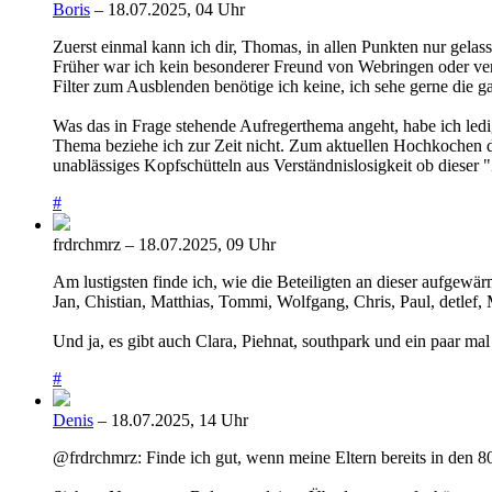
Boris
– 18.07.2025, 04 Uhr
Zuerst einmal kann ich dir, Thomas, in allen Punkten nur gela
Früher war ich kein besonderer Freund von Webringen oder ver
Filter zum Ausblenden benötige ich keine, ich sehe gerne die 
Was das in Frage stehende Aufregerthema angeht, habe ich ledig
Thema beziehe ich zur Zeit nicht. Zum aktuellen Hochkochen de
unablässiges Kopfschütteln aus Verständnislosigkeit ob dieser
#
frdrchmrz – 18.07.2025, 09 Uhr
Am lustigsten finde ich, wie die Beteiligten an dieser aufgew
Jan, Chistian, Matthias, Tommi, Wolfgang, Chris, Paul, detlef
Und ja, es gibt auch Clara, Piehnat, southpark und ein paar ma
#
Denis
– 18.07.2025, 14 Uhr
@frdrchmrz: Finde ich gut, wenn meine Eltern bereits in den 80