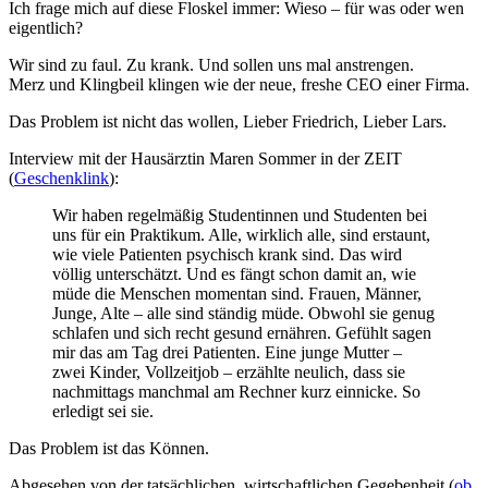
Ich frage mich auf diese Floskel immer: Wieso – für was oder wen
eigentlich?
Wir sind zu faul. Zu krank. Und sollen uns mal anstrengen.
Merz und Klingbeil klingen wie der neue, freshe CEO einer Firma.
Das Problem ist nicht das wollen, Lieber Friedrich, Lieber Lars.
Interview mit der Hausärztin Maren Sommer in der ZEIT
(
Geschenklink
):
Wir haben regelmäßig Studentinnen und Studenten bei
uns für ein Praktikum. Alle, wirklich alle, sind erstaunt,
wie viele Patienten psychisch krank sind. Das wird
völlig unterschätzt. Und es fängt schon damit an, wie
müde die Menschen momentan sind. Frauen, Männer,
Junge, Alte – alle sind ständig müde. Obwohl sie genug
schlafen und sich recht gesund ernähren. Gefühlt sagen
mir das am Tag drei Patienten. Eine junge Mutter –
zwei Kinder, Vollzeitjob – erzählte neulich, dass sie
nachmittags manchmal am Rechner kurz einnicke. So
erledigt sei sie.
Das Problem ist das Können.
Abgesehen von der tatsächlichen, wirtschaftlichen Gegebenheit (
ob