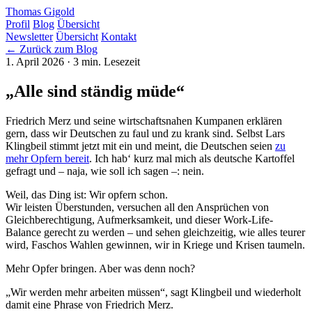
Thomas Gigold
Profil
Blog
Übersicht
Newsletter
Übersicht
Kontakt
← Zurück zum Blog
1. April 2026
· 3 min. Lesezeit
„Alle sind ständig müde“
Friedrich Merz und seine wirtschaftsnahen Kumpanen erklären
gern, dass wir Deutschen zu faul und zu krank sind. Selbst Lars
Klingbeil stimmt jetzt mit ein und meint, die Deutschen seien
zu
mehr Opfern bereit
. Ich hab‘ kurz mal mich als deutsche Kartoffel
gefragt und – naja, wie soll ich sagen –: nein.
Weil, das Ding ist: Wir opfern schon.
Wir leisten Überstunden, versuchen all den Ansprüchen von
Gleichberechtigung, Aufmerksamkeit, und dieser Work-Life-
Balance gerecht zu werden – und sehen gleichzeitig, wie alles teurer
wird, Faschos Wahlen gewinnen, wir in Kriege und Krisen taumeln.
Mehr Opfer bringen. Aber was denn noch?
„Wir werden mehr arbeiten müssen“, sagt Klingbeil und wiederholt
damit eine Phrase von Friedrich Merz.