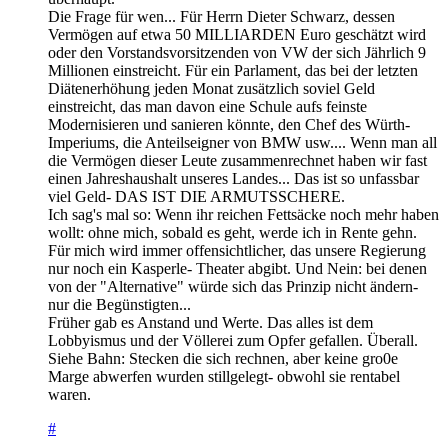
Die Frage für wen... Für Herrn Dieter Schwarz, dessen
Vermögen auf etwa 50 MILLIARDEN Euro geschätzt wird
oder den Vorstandsvorsitzenden von VW der sich Jährlich 9
Millionen einstreicht. Für ein Parlament, das bei der letzten
Diätenerhöhung jeden Monat zusätzlich soviel Geld
einstreicht, das man davon eine Schule aufs feinste
Modernisieren und sanieren könnte, den Chef des Würth-
Imperiums, die Anteilseigner von BMW usw.... Wenn man all
die Vermögen dieser Leute zusammenrechnet haben wir fast
einen Jahreshaushalt unseres Landes... Das ist so unfassbar
viel Geld- DAS IST DIE ARMUTSSCHERE.
Ich sag's mal so: Wenn ihr reichen Fettsäcke noch mehr haben
wollt: ohne mich, sobald es geht, werde ich in Rente gehn.
Für mich wird immer offensichtlicher, das unsere Regierung
nur noch ein Kasperle- Theater abgibt. Und Nein: bei denen
von der "Alternative" würde sich das Prinzip nicht ändern-
nur die Begünstigten...
Früher gab es Anstand und Werte. Das alles ist dem
Lobbyismus und der Völlerei zum Opfer gefallen. Überall.
Siehe Bahn: Stecken die sich rechnen, aber keine gro0e
Marge abwerfen wurden stillgelegt- obwohl sie rentabel
waren.
#