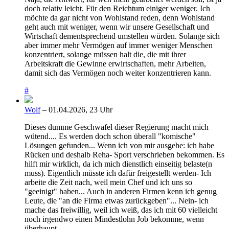
doch relativ leicht. Für den Reichtum einiger weniger. Ich
möchte da gar nicht von Wohlstand reden, denn Wohlstand
geht auch mit weniger, wenn wir unsere Gesellschaft und
Wirtschaft dementsprechend umstellen würden. Solange sich
aber immer mehr Vermögen auf immer weniger Menschen
konzentriert, solange müssen halt die, die mit ihrer
Arbeitskraft die Gewinne erwirtschaften, mehr Arbeiten,
damit sich das Vermögen noch weiter konzentrieren kann.
#
Wolf
– 01.04.2026, 23 Uhr
Dieses dumme Geschwafel dieser Regierung macht mich
wütend.... Es werden doch schon überall "komische"
Lösungen gefunden... Wenn ich von mir ausgehe: ich habe
Rücken und deshalb Reha- Sport verschrieben bekommen. Es
hilft mir wirklich, da ich mich dienstlich einseitig belaste(n
muss). Eigentlich müsste ich dafür freigestellt werden- Ich
arbeite die Zeit nach, weil mein Chef und ich uns so
"geeinigt" haben... Auch in anderen Firmen kenn ich genug
Leute, die "an die Firma etwas zurückgeben"... Nein- ich
mache das freiwillig, weil ich weiß, das ich mit 60 vielleicht
noch irgendwo einen Mindestlohn Job bekomme, wenn
überhaupt.